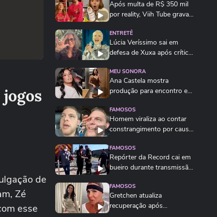
Após multa de R$ 350 mil
por reality, Viih Tube grava
vídeo...
ENTRETÊ
Lúcia Veríssimo sai em
defesa de Xuxa após críticas
sobre turnê:...
MEU SONORA
Ana Castela mostra
 jogos
produção para encontro e
brinca: 'Está na hora...
FAMOSOS
Homem viraliza ao contar
constrangimento por causa
de nome 'unissex'
FAMOSOS
Repórter da Record cai em
bueiro durante transmissão
vulgação de
ao vivo em...
FAMOSOS
am, Zé
Gretchen atualiza
recuperação após
 com esse
transplante capilar: ‘Olha