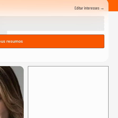
com Daniel Vorcaro em peça
sobre...
Editar interesses →
NOTÍCIAS
‘Caminhão-pipa de bençãos’:
padre viraliza ao abençoar
fiéis com...
MEU SONORA
Ana Castela fala sobre
eus resumos
cenas de beijo em novela:
‘Gostei da...
FAMOSOS
Após término, Michelle
Barros diz que amor por
Shia Phoenix não...