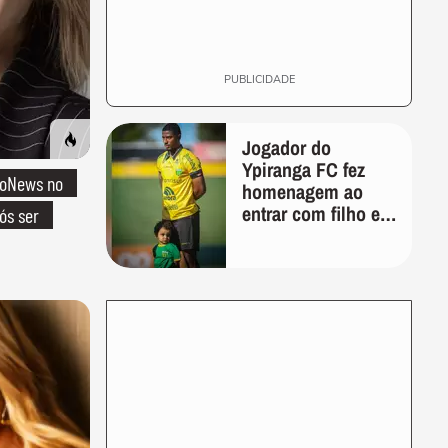
PUBLICIDADE
Jogador do
Ypiranga FC fez
boNews no
homenagem ao
entrar com filho em
ós ser
campo meses
antes da morte da
criança