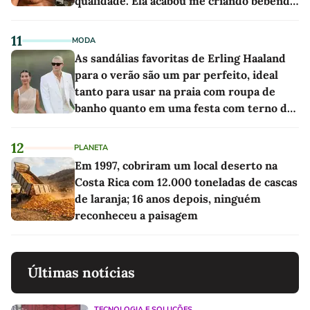
qualidade. Ela acabou me criando bebendo
as melhores'
11
MODA
As sandálias favoritas de Erling Haaland
para o verão são um par perfeito, ideal
tanto para usar na praia com roupa de
banho quanto em uma festa com terno de
linho
12
PLANETA
Em 1997, cobriram um local deserto na
Costa Rica com 12.000 toneladas de cascas
de laranja; 16 anos depois, ninguém
reconheceu a paisagem
Últimas notícias
TECNOLOGIA E SOLUÇÕES