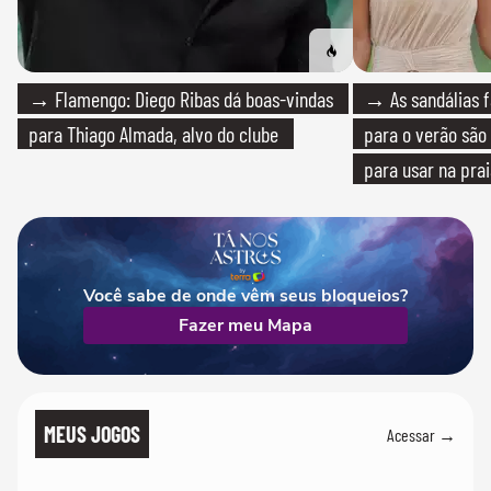
→ Flamengo: Diego Ribas dá boas-vindas
→ As sandálias f
para Thiago Almada, alvo do clube
para o verão são 
para usar na pra
quanto em uma fe
Você sabe de onde vêm seus bloqueios?
Fazer meu Mapa
MEUS JOGOS
Acessar →