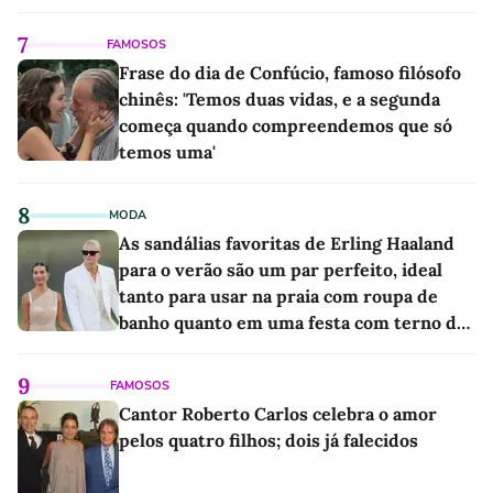
7
FAMOSOS
Frase do dia de Confúcio, famoso filósofo
chinês: 'Temos duas vidas, e a segunda
começa quando compreendemos que só
temos uma'
8
MODA
As sandálias favoritas de Erling Haaland
para o verão são um par perfeito, ideal
tanto para usar na praia com roupa de
banho quanto em uma festa com terno de
linho
9
FAMOSOS
Cantor Roberto Carlos celebra o amor
pelos quatro filhos; dois já falecidos