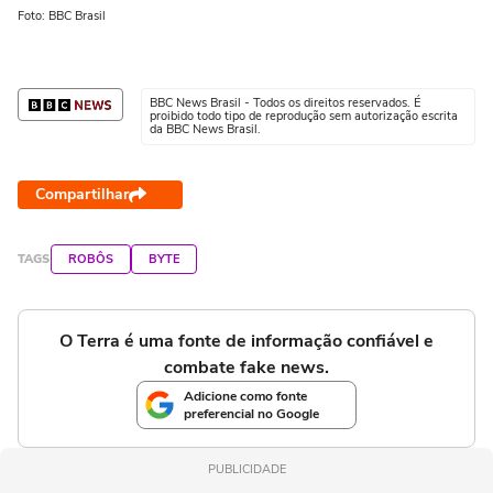
Foto: BBC Brasil
Fot
BBC News Brasil - Todos os direitos reservados. É
proibido todo tipo de reprodução sem autorização escrita
da BBC News Brasil.
Compartilhar
TAGS
ROBÔS
BYTE
O Terra é uma fonte de informação confiável e
combate fake news.
Adicione como fonte
preferencial no Google
PUBLICIDADE