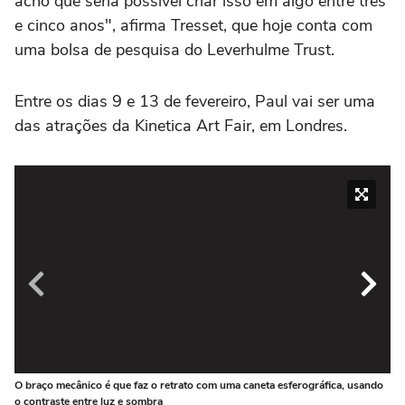
acho que seria possível criar isso em algo entre três
e cinco anos", afirma Tresset, que hoje conta com
uma bolsa de pesquisa do Leverhulme Trust.
Entre os dias 9 e 13 de fevereiro, Paul vai ser uma
das atrações da Kinetica Art Fair, em Londres.
O braço mecânico é que faz o retrato com uma caneta esferográfica, usando
Ent
o contraste entre luz e sombra
Ar