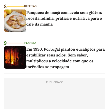
8
RECEITAS
Panqueca de maçã com aveia sem glúten:
receita fofinha, prática e nutritiva para o
café da manhã
9
PLANETA
Em 1950, Portugal plantou eucaliptos para
estabilizar seus solos. Sem saber,
multiplicou a velocidade com que os
incêndios se propagam
PUBLICIDADE