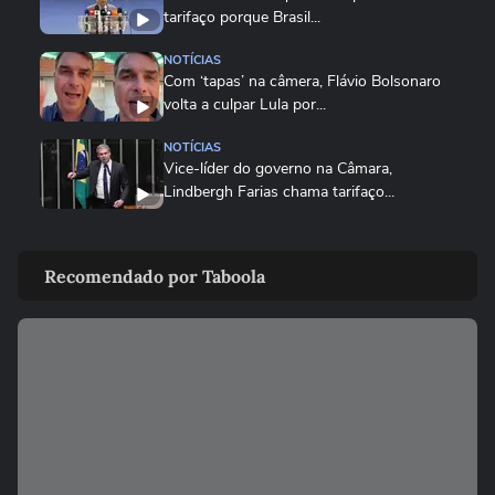
tarifaço porque Brasil...
NOTÍCIAS
Com ‘tapas’ na câmera, Flávio Bolsonaro
volta a culpar Lula por...
NOTÍCIAS
Vice-líder do governo na Câmara,
Lindbergh Farias chama tarifaço...
NOTÍCIAS
Governo Lula diz que decisão é 'marco
Recomendado por Taboola
lastimável' e que acionará...
ECONOMIA
Conselho eleva para 32% o teor de etanol
na gasolina em meio ao...
ECONOMIA
MASTERCLASS: O Jogo do Instagram
para o Seu Negócio