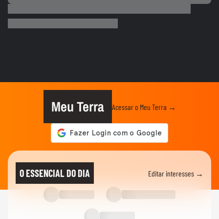
ADVANCE CAST
“É fundamental as marcas entenderem a
sua essência” | Marina...
ECONOMIA
Senado aprova projeto que cria o 'Pix
Pensão Alimentícia’; texto...
NOTÍCIAS
‘Fazendo a minha parte mesmo sem ser
presidente ainda’, diz Flávio...
Meu Terra
Acessar o Meu Terra →
NOTÍCIAS
Flávio Bolsonaro cita eleições no Brasil e
diz em audiência nos...
NOTÍCIAS
Flávio Bolsonaro critica Lula antes de
O ESSENCIAL DO DIA
Editar interesses →
participar de audiência...
NOTÍCIAS
Lula reage a documento enviado por
Flávio Bolsonaro aos EUA: ‘Mais...