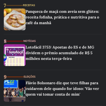
7
RECEITAS
Panqueca de maçã com aveia sem glúten:
receita fofinha, prática e nutritiva para o
café da manhã
8
NOTÍCIAS
Lotofácil 3753: Apostas do ES e de MG
dividem o prêmio acumulado de R$ 5
milhões nesta terça-feira
9
ELEIÇÕES
Flávio Bolsonaro diz que teve filhas para
cuidarem dele quando for idoso: 'Vão ver
quem vai tomar conta de mim'