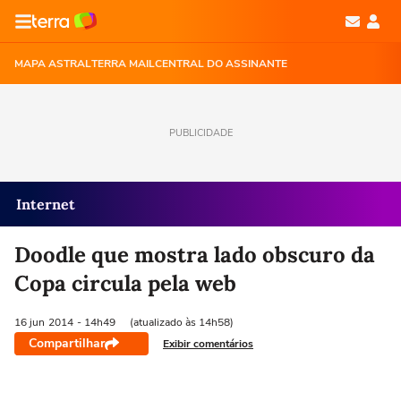
MAPA ASTRAL
TERRA MAIL
CENTRAL DO ASSINANTE
PUBLICIDADE
Internet
Doodle que mostra lado obscuro da
Copa circula pela web
16 jun
2014
- 14h49
(atualizado às 14h58)
Compartilhar
Exibir comentários