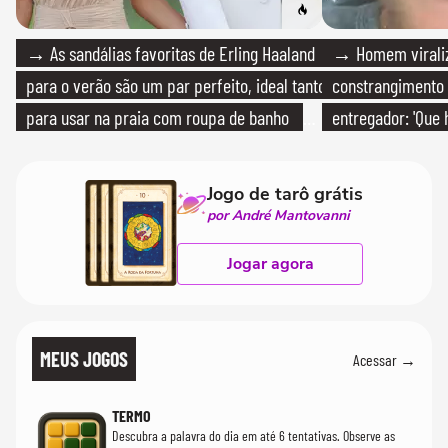
→ As sandálias favoritas de Erling Haaland
→ Homem viraliz
para o verão são um par perfeito, ideal tanto
constrangimento
para usar na praia com roupa de banho
entregador: 'Que 
quanto em uma festa com terno de linho
Jogo de tarô grátis
por André Mantovanni
Jogar agora
MEUS JOGOS
Acessar →
TERMO
Descubra a palavra do dia em até 6 tentativas. Observe as