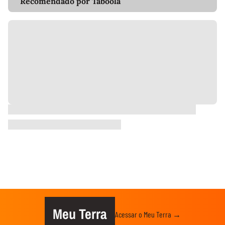
Recomendado por Taboola
Meu Terra
Acessar o Meu Terra →