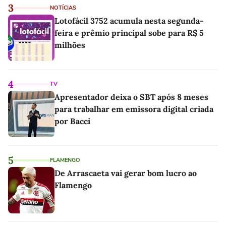
3
NOTÍCIAS
Lotofácil 3752 acumula nesta segunda-
feira e prêmio principal sobe para R$ 5
milhões
4
TV
Apresentador deixa o SBT após 8 meses
para trabalhar em emissora digital criada
por Bacci
5
FLAMENGO
De Arrascaeta vai gerar bom lucro ao
Flamengo