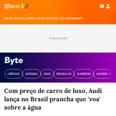
MAPA ASTRAL
TERRA MAIL
CENTRAL DO ASSINANTE
PUBLICIDADE
CIÊNCIA
XATAKA
I2GO
EDUKA.AI
GAMEON
ASSINE ANT
Com preço de carro de luxo, Audi
lança no Brasil prancha que 'voa'
sobre a água