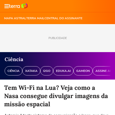
MAPA ASTRAL
TERRA MAIL
CENTRAL DO ASSINANTE
PUBLICIDADE
Ciência
CIÊNCIA
XATAKA
I2GO
EDUKA.AI
GAMEON
ASSINE ANT
Tem Wi-Fi na Lua? Veja como a
Nasa consegue divulgar imagens da
missão espacial