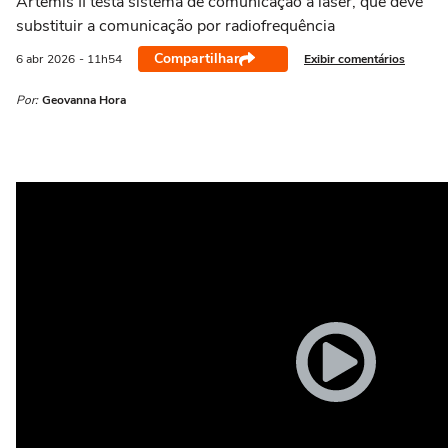
Artemis II testa sistema de comunicação a laser, que deve
substituir a comunicação por radiofrequência
Compartilhar
Exibir comentários
6 abr
2026
- 11h54
Por:
Geovanna Hora