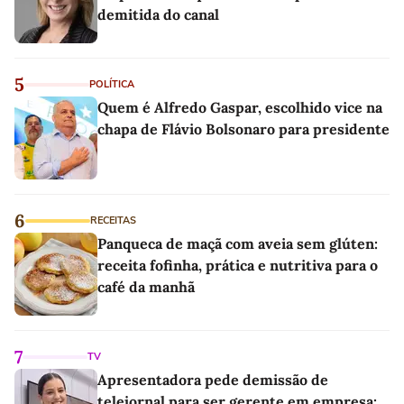
demitida do canal
5
POLÍTICA
Quem é Alfredo Gaspar, escolhido vice na
chapa de Flávio Bolsonaro para presidente
6
RECEITAS
Panqueca de maçã com aveia sem glúten:
receita fofinha, prática e nutritiva para o
café da manhã
7
TV
Apresentadora pede demissão de
telejornal para ser gerente em empresa: