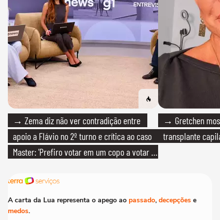
→ Zema diz não ver contradição entre
→ Gretchen most
apoio a Flávio no 2º turno e crítica ao caso
transplante capil
Master: 'Prefiro votar em um copo a votar no
PT'
A carta da Lua representa o apego ao
passado
,
decepções
e
medos
.