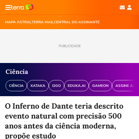
MAPA ASTRAL
TERRA MAIL
CENTRAL DO ASSINANTE
PUBLICIDADE
Ciência
CIÊNCIA
XATAKA
I2GO
EDUKA.AI
GAMEON
ASSINE ANT
O Inferno de Dante teria descrito
evento natural com precisão 500
anos antes da ciência moderna,
propõe estudo