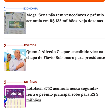
1
ECONOMIA
Mega-Sena não tem vencedores e prêmio
acumula em R$ 135 milhões; veja dezenas
2
POLÍTICA
Quem é Alfredo Gaspar, escolhido vice na
chapa de Flávio Bolsonaro para presidente
3
NOTÍCIAS
Lotofácil 3752 acumula nesta segunda-
feira e prêmio principal sobe para R$ 5
milhões