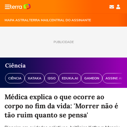
MAPA ASTRAL
TERRA MAIL
CENTRAL DO ASSINANTE
PUBLICIDADE
Ciência
CIÊNCIA
XATAKA
I2GO
EDUKA.AI
GAMEON
ASSINE ANT
Médica explica o que ocorre ao
corpo no fim da vida: 'Morrer não é
tão ruim quanto se pensa'