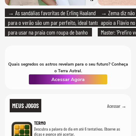
→ As sandálias favoritas de Erling Haaland
→ Zema diz não v
para o verão são um par perfeito, ideal tanto
apoio a Flávio no 
para usar na praia com roupa de banho
Master: 'Prefiro 
quanto em uma festa com terno de linho
PT'
Quais segredos os astros revelam para o seu futuro? Conheça
o Terra Astral.
Acessar Agora
MEUS JOGOS
Acessar →
TERMO
Descubra a palavra do dia em até 6 tentativas. Observe as
dicas e avance até acertar.