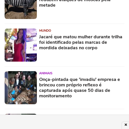
metade
MUNDO
Jacaré que matou mulher durante trilha
foi identificado pelas marcas de
mordida deixadas no corpo
ANIMAIS
Onça-pintada que 'invadiu' empresa e
brincou com próprio reflexo é
capturada após quase 50 dias de
monitoramento
CIDADES
Onça-pintada invade casa, se esconde
embaixo do varal, e surpreende família