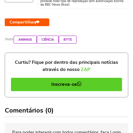
proibido todo tipo de reprodução sem autorização escrita
da BBC News Brasil.
Compartilhar
TAGS
ANIMAIS
CIÊNCIA
BYTE
Curtiu? Fique por dentro das principais notícias
através do nosso
ZAP
Inscreva-se
Comentários (0)
Para poder interagir com todos comentários, faça Login