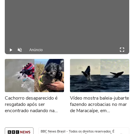
Anúncio
Play
Desmutar
Cachorro desaparecido é
Vídeo mostra baleia-jubarte
resgatado após ser
fazendo acrobacias no mar
encontrado nadando na
de Maracaípe, em
Baía de São Francisco
Pernambuco
BBC News Brasil - Todos os direitos reservados. É