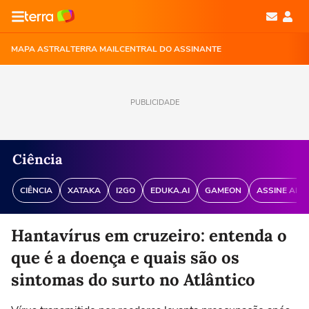
MAPA ASTRAL
TERRA MAIL
CENTRAL DO ASSINANTE
PUBLICIDADE
Ciência
CIÊNCIA
XATAKA
I2GO
EDUKA.AI
GAMEON
ASSINE ANT
Hantavírus em cruzeiro: entenda o
que é a doença e quais são os
sintomas do surto no Atlântico