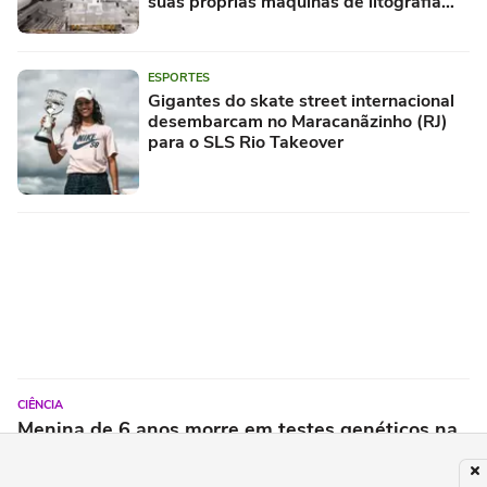
suas próprias máquinas de litografia
DUV, segundo o The Information
ESPORTES
Gigantes do skate street internacional
desembarcam no Maracanãzinho (RJ)
para o SLS Rio Takeover
CIÊNCIA
Menina de 6 anos morre em testes genéticos na
China: veja o que se sabe até agora