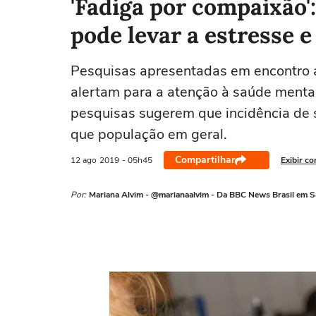
'Fadiga por compaixão'
pode levar a estresse 
Pesquisas apresentadas em encontro 
alertam para a atenção à saúde mental d
pesquisas sugerem que incidência de s
que população em geral.
Compartilhar
12 ago
2019
- 05h45
Exibir c
Por:
Mariana Alvim - @marianaalvim - Da BBC News Brasil em S