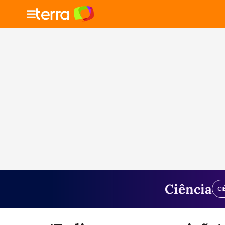
Ciência
CI