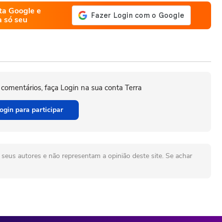
ta Google e
a só seu
 comentários, faça Login na sua conta Terra
ogin para participar
seus autores e não representam a opinião deste site. Se achar