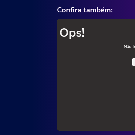
Confira também:
Ops!
Não f