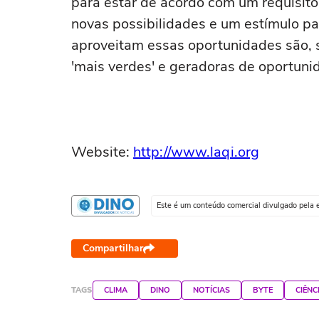
para estar de acordo com um requisito
novas possibilidades e um estímulo p
aproveitam essas oportunidades são, 
'mais verdes' e geradoras de oportunid
Website:
http://www.laqi.org
Este é um conteúdo comercial divulgado pela 
Compartilhar
TAGS
CLIMA
DINO
NOTÍCIAS
BYTE
CIÊNC