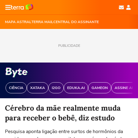
MAPA ASTRAL
TERRA MAIL
CENTRAL DO ASSINANTE
PUBLICIDADE
CIÊNCIA
XATAKA
I2GO
EDUKA.AI
GAMEON
ASSINE ANT
Cérebro da mãe realmente muda
para receber o bebê, diz estudo
Pesquisa aponta ligação entre surtos de hormônios da