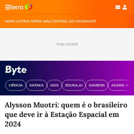
MAPA ASTRAL
TERRA MAIL
CENTRAL DO ASSINANTE
PUBLICIDADE
CIÊNCIA
XATAKA
I2GO
EDUKA.AI
GAMEON
ASSINE ANT
Alysson Muotri: quem é o brasileiro
que deve ir à Estação Espacial em
2024