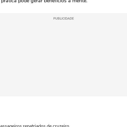
prática pode gerar benefícios à mente.
PUBLICIDADE
assageiros repatriados de cruzeiro