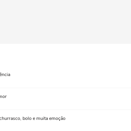
iência
umor
churrasco, bolo e muita emoção