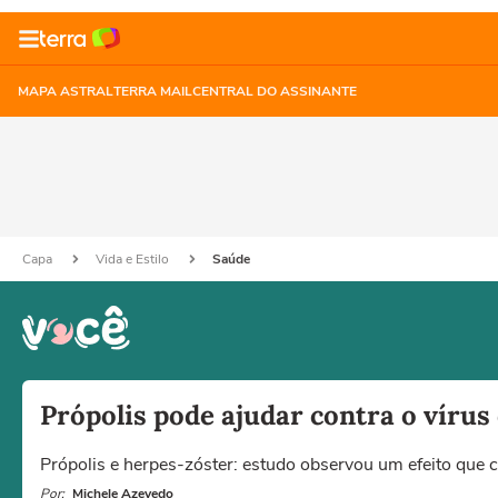
MAPA ASTRAL
TERRA MAIL
CENTRAL DO ASSINANTE
Capa
Vida e Estilo
Saúde
Própolis pode ajudar contra o vírus
Própolis e herpes-zóster: estudo observou um efeito que 
Por:
Michele Azevedo