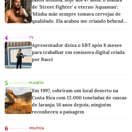
de 'Street Fighter' e eterno 'Aquaman':
'Minha mãe sempre tomava cervejas de
qualidade. Ela acabou me criando bebendo
as melhores'
4
TV
Apresentador deixa o SBT após 8 meses
para trabalhar em emissora digital criada
por Bacci
5
PLANETA
Em 1997, cobriram um local deserto na
Costa Rica com 12.000 toneladas de cascas
de laranja; 16 anos depois, ninguém
reconheceu a paisagem
6
POLÍTICA