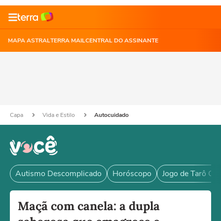
MAPA ASTRAL
TERRA MAIL
CENTRAL DO ASSINANTE
Capa
Vida e Estilo
Autocuidado
Autismo Descomplicado
Horóscopo
Jogo de Tarô Grá
Maçã com canela: a dupla