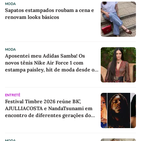
MODA
Sapatos estampados roubam a cena e
renovam looks básicos
MODA
Aposentei meu Adidas Samba! Os
novos tênis Nike Air Force 1 com
estampa paisley, hit de moda desde os
anos 70, deram o toque de luxo e
rejuvenesceram os meus looks boho
chic
ENTRETÊ
Festival Timbre 2026 reúne BK’,
AJULLIACOSTA e NandaTsunami em
encontro de diferentes gerações do
rap brasileiro
MODA