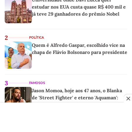
estudar nos EUA custa quase R$ 400 mil e
já teve 29 ganhadores do prêmio Nobel
2
POLÍTICA
Quem é Alfredo Gaspar, escolhido vice na
chapa de Flávio Bolsonaro para presidente
3
FAMOSOS
Jason Momoa, hoje aos 47 anos, o Blanka
de 'Street Fighter' e eterno 'Aquaman':
'Minha mãe sempre tomava cervejas de
qualidade. Ela acabou me criando bebendo
as melhores'
4
FUTEBOL