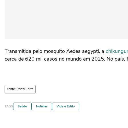
Transmitida pelo mosquito Aedes aegypti, a
chikungu
cerca de 620 mil casos no mundo em 2025. No país, f
Fonte: Portal Terra
TAGS
Saúde
Notícias
Vida e Estilo