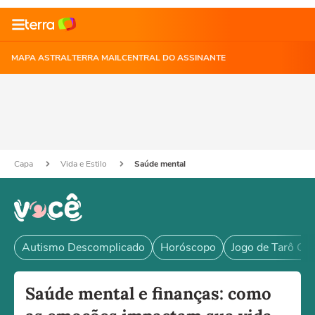
MAPA ASTRAL
TERRA MAIL
CENTRAL DO ASSINANTE
Capa
Vida e Estilo
Saúde mental
Autismo Descomplicado
Horóscopo
Jogo de Tarô Grá
Saúde mental e finanças: como