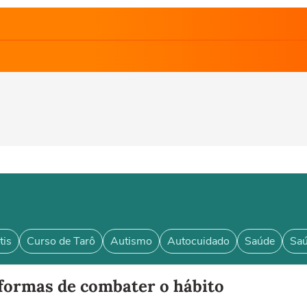
tis
Curso de Tarô
Autismo
Autocuidado
Saúde
Saú
formas de combater o hábito