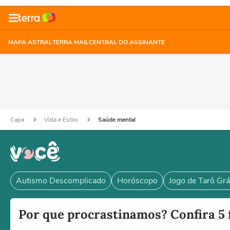
MAPA ASTRAL
TERRA MAIL
CENTRAL DO ASSINANTE
Capa
Vida e Estilo
Saúde mental
Autismo Descomplicado
Horóscopo
Jogo de Tarô Grá
Por que procrastinamos? Confira 5 