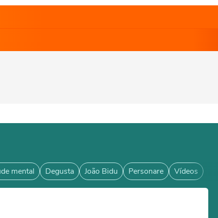
de mental
Degusta
João Bidu
Personare
Vídeos