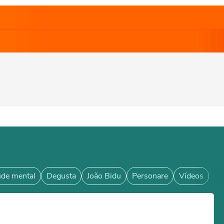
de mental
Degusta
João Bidu
Personare
Vídeos