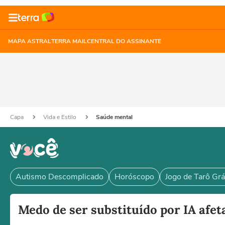
MAPA ASTRAL
TERRA MAIL
CENTRAL DO ASSINANTE
Capa
Vida e Estilo
Saúde mental
Autismo Descomplicado
Horóscopo
Jogo de Tarô Grá
Medo de ser substituído por IA afe