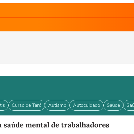
tis
Curso de Tarô
Autismo
Autocuidado
Saúde
Saú
ta saúde mental de trabalhadores