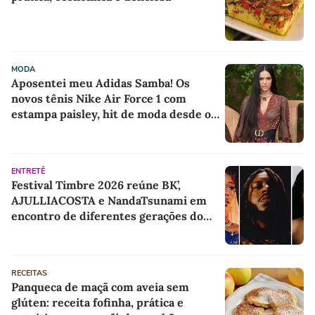
MODA
Aposentei meu Adidas Samba! Os
novos tênis Nike Air Force 1 com
estampa paisley, hit de moda desde os
anos 70, deram o toque de luxo e
rejuvenesceram os meus looks boho
chic
ENTRETÊ
Festival Timbre 2026 reúne BK’,
AJULLIACOSTA e NandaTsunami em
encontro de diferentes gerações do
rap brasileiro
RECEITAS
Panqueca de maçã com aveia sem
glúten: receita fofinha, prática e