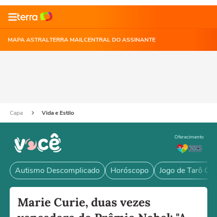
MAPA ASTRAL
TERRA MAIL
CENTRAL DO ASSINANTE
Capa
Vida e Estilo
Oferecimento
Autismo Descomplicado
Horóscopo
Jogo de Tarô Grá
Marie Curie, duas vezes