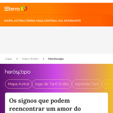
MAPA ASTRAL
TERRA MAIL
CENTRAL DO ASSINANTE
Capa
Vida e Estilo
Horóscopo
Mapa Astral
Jogo de Tarô Grátis
Aprenda Tarô
Andr
Os signos que podem
reencontrar um amor do