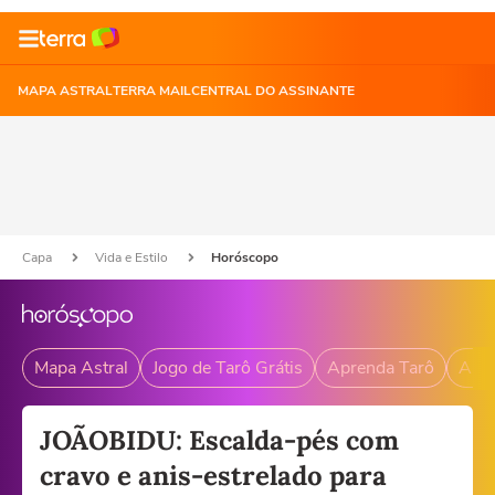
MAPA ASTRAL
TERRA MAIL
CENTRAL DO ASSINANTE
Capa
Vida e Estilo
Horóscopo
Mapa Astral
Jogo de Tarô Grátis
Aprenda Tarô
Andr
JOÃOBIDU: Escalda-pés com
cravo e anis-estrelado para