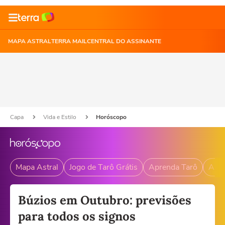
MAPA ASTRAL
TERRA MAIL
CENTRAL DO ASSINANTE
Capa
Vida e Estilo
Horóscopo
Mapa Astral
Jogo de Tarô Grátis
Aprenda Tarô
Andr
Búzios em Outubro: previsões
para todos os signos