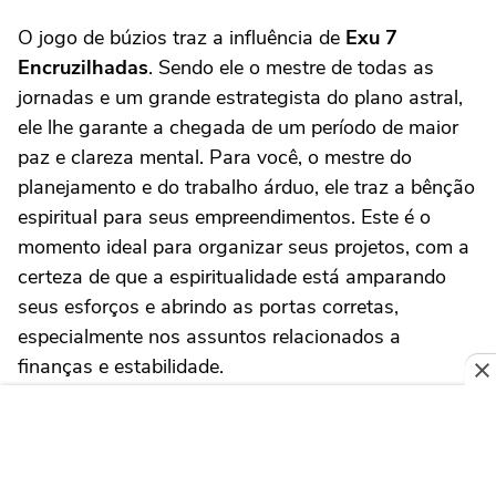
O jogo de búzios traz a influência de
Exu 7
Encruzilhadas
. Sendo ele o mestre de todas as
jornadas e um grande estrategista do plano astral,
ele lhe garante a chegada de um período de maior
paz e clareza mental. Para você, o mestre do
planejamento e do trabalho árduo, ele traz a bênção
espiritual para seus empreendimentos. Este é o
momento ideal para organizar seus projetos, com a
certeza de que a espiritualidade está amparando
seus esforços e abrindo as portas corretas,
especialmente nos assuntos relacionados a
finanças e estabilidade.
A fé e o planejamento são aliados poderosos. No
Trabalho, sua intuição estará particularmente
aguçada. Além de sua capacidade lógica, que já é