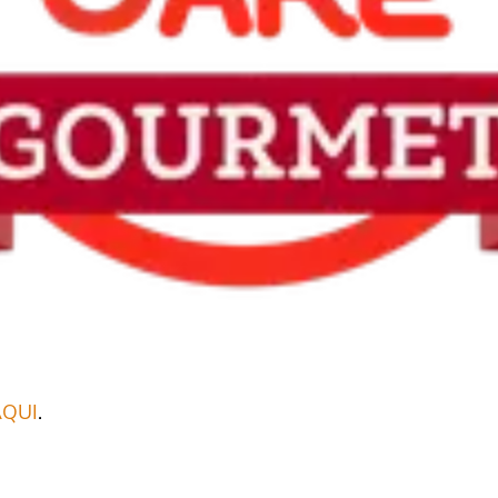
AQUI
.
.