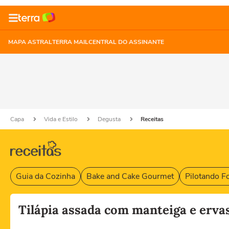
MAPA ASTRAL
TERRA MAIL
CENTRAL DO ASSINANTE
Capa
Vida e Estilo
Degusta
Receitas
Guia da Cozinha
Bake and Cake Gourmet
Pilotando F
Tilápia assada com manteiga e erva