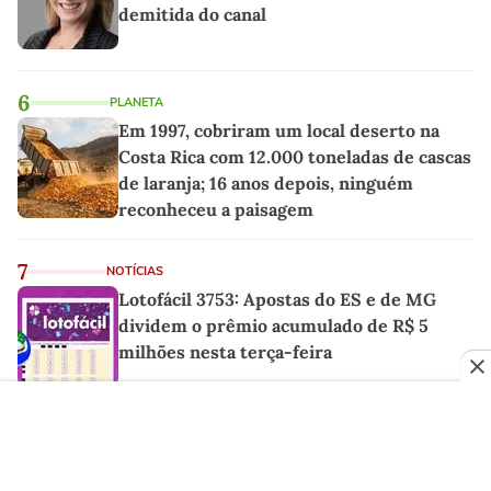
demitida do canal
6
PLANETA
Em 1997, cobriram um local deserto na
Costa Rica com 12.000 toneladas de cascas
de laranja; 16 anos depois, ninguém
reconheceu a paisagem
7
NOTÍCIAS
Lotofácil 3753: Apostas do ES e de MG
dividem o prêmio acumulado de R$ 5
milhões nesta terça-feira
8
FUTEBOL
Jogador do Ypiranga FC fez homenagem