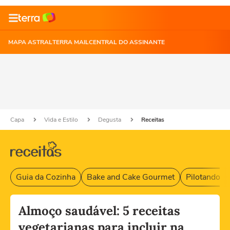
MAPA ASTRAL
TERRA MAIL
CENTRAL DO ASSINANTE
Capa
Vida e Estilo
Degusta
Receitas
Guia da Cozinha
Bake and Cake Gourmet
Pilotando F
Almoço saudável: 5 receitas
vegetarianas para incluir na