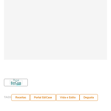
TAGS
Receitas
Portal EdiCase
Vida e Estilo
Degusta