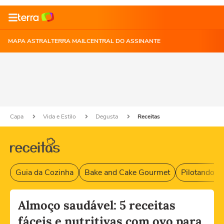
MAPA ASTRAL
TERRA MAIL
CENTRAL DO ASSINANTE
Capa
Vida e Estilo
Degusta
Receitas
Guia da Cozinha
Bake and Cake Gourmet
Pilotando F
Almoço saudável: 5 receitas
fáceis e nutritivas com ovo para