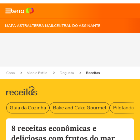
MAPA ASTRAL
TERRA MAIL
CENTRAL DO ASSINANTE
Capa
Vida e Estilo
Degusta
Receitas
Guia da Cozinha
Bake and Cake Gourmet
Pilotando F
8 receitas econômicas e
deliciosas com frutos do mar