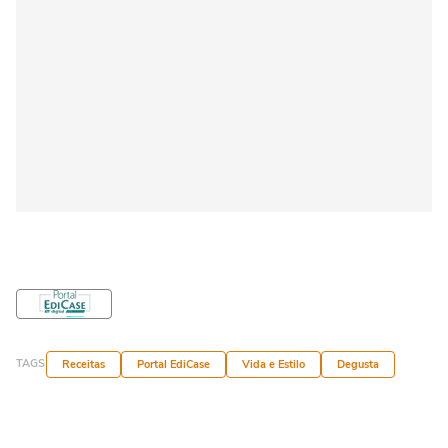
TAGS
Receitas
Portal EdiCase
Vida e Estilo
Degusta