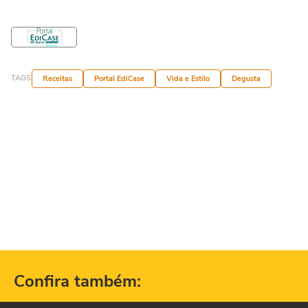
TAGS
Receitas
Portal EdiCase
Vida e Estilo
Degusta
Confira também: