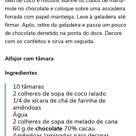
óleo de coco e misture. Banhe os cubos de maria-
mole no chocolate e coloque sobre uma assadeira
forrada com papel-manteiga. Leve à geladeira até
firmar. Após, retire da geladeira e passe um pouco
de chocolate derretido na ponta do doce. Decore
com os confeitos e sirva em seguida.
Alfajor
com tâmara
Ingredientes
10 tâmaras
2 colheres de sopa de coco ralado
1/4 de xícara de chá de farinha de
amêndoas
Água
2 colheres de sopa de melado de cana
60 g de
chocolate
70% cacau
Amêndoas laminadas para decorar