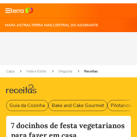
MAPA ASTRAL
TERRA MAIL
CENTRAL DO ASSINANTE
Capa
Vida e Estilo
Degusta
Receitas
Guia da Cozinha
Bake and Cake Gourmet
Pilotando F
7 docinhos de festa vegetarianos
para fazer em casa