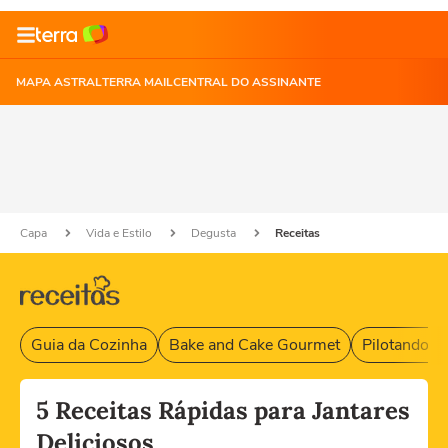
MAPA ASTRAL
TERRA MAIL
CENTRAL DO ASSINANTE
Capa
Vida e Estilo
Degusta
Receitas
Guia da Cozinha
Bake and Cake Gourmet
Pilotando F
5 Receitas Rápidas para Jantares
Deliciosos