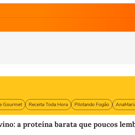
e Gourmet
Receita Toda Hora
Pilotando Fogão
AnaMaria
ino: a proteína barata que poucos lemb