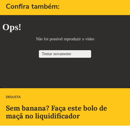
Confira também:
DEGUSTA
Sem banana? Faça este bolo de
maçã no liquidificador