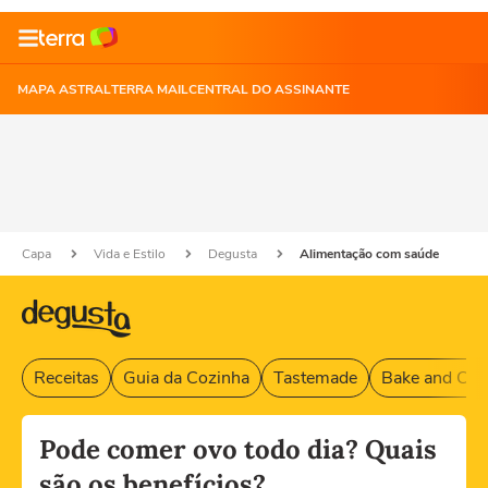
MAPA ASTRAL
TERRA MAIL
CENTRAL DO ASSINANTE
Capa
Vida e Estilo
Degusta
Alimentação com saúde
Receitas
Guia da Cozinha
Tastemade
Bake and Cak
Pode comer ovo todo dia? Quais
são os benefícios?