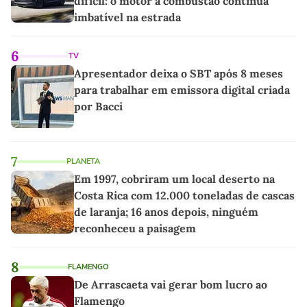
difícil: o motor a combustão continua
imbatível na estrada
6
TV
Apresentador deixa o SBT após 8 meses
para trabalhar em emissora digital criada
por Bacci
7
PLANETA
Em 1997, cobriram um local deserto na
Costa Rica com 12.000 toneladas de cascas
de laranja; 16 anos depois, ninguém
reconheceu a paisagem
8
FLAMENGO
De Arrascaeta vai gerar bom lucro ao
Flamengo