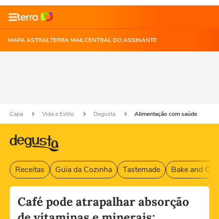
MAPA ASTRAL
TERRA MAIL
CENTRAL DO ASSINANTE
Capa
Vida e Estilo
Degusta
Alimentação com saúde
Receitas
Guia da Cozinha
Tastemade
Bake and Cak
Café pode atrapalhar absorção
de vitaminas e minerais;