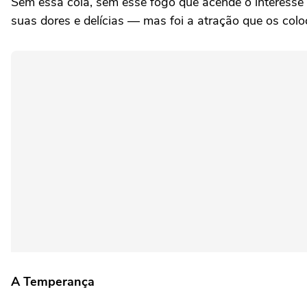
Sem essa cola, sem esse fogo que acende o interesse 
suas dores e delícias — mas foi a atração que os col
A Temperança