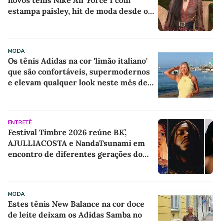
novos tênis Nike Air Force 1 com
estampa paisley, hit de moda desde os
anos 70, deram o toque de luxo e
rejuvenesceram os meus looks boho
chic
MODA
Os tênis Adidas na cor 'limão italiano'
que são confortáveis, supermodernos
e elevam qualquer look neste mês de
agosto
ENTRETÊ
Festival Timbre 2026 reúne BK’,
AJULLIACOSTA e NandaTsunami em
encontro de diferentes gerações do
rap brasileiro
MODA
Estes tênis New Balance na cor doce
de leite deixam os Adidas Samba no