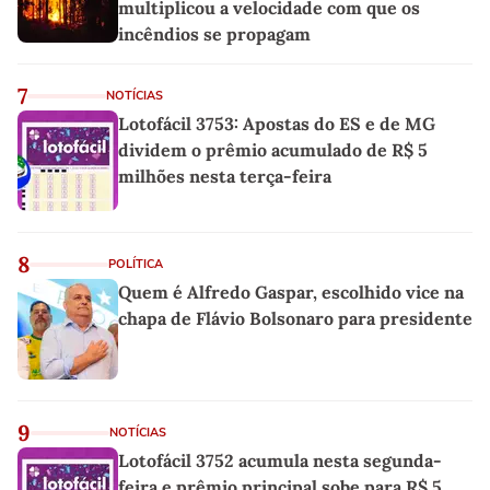
multiplicou a velocidade com que os
incêndios se propagam
7
NOTÍCIAS
Lotofácil 3753: Apostas do ES e de MG
dividem o prêmio acumulado de R$ 5
milhões nesta terça-feira
8
POLÍTICA
Quem é Alfredo Gaspar, escolhido vice na
chapa de Flávio Bolsonaro para presidente
9
NOTÍCIAS
Lotofácil 3752 acumula nesta segunda-
feira e prêmio principal sobe para R$ 5