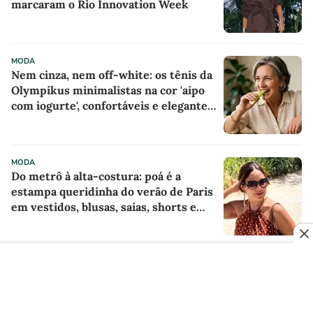
marcaram o Rio Innovation Week
MODA
Nem cinza, nem off-white: os tênis da
Olympikus minimalistas na cor 'aipo
com iogurte', confortáveis e elegantes
para mulheres com mais de 50 anos
parecem sapatilhas esportivas, e
minha mãe já quer usá-los o tempo
MODA
todo com saias ou calças largas
Do metrô à alta-costura: poá é a
estampa queridinha do verão de Paris
em vestidos, blusas, saias, shorts e
acessórios
MODA
DJ Carol Emmerick aponta as
principais tendências para os eventos
de luxo nos próximos anos