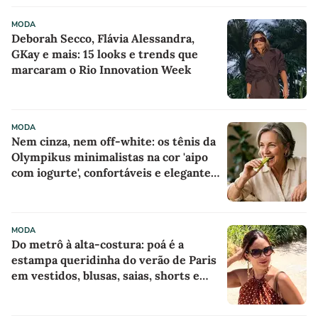
MODA
Deborah Secco, Flávia Alessandra,
GKay e mais: 15 looks e trends que
marcaram o Rio Innovation Week
MODA
Nem cinza, nem off-white: os tênis da
Olympikus minimalistas na cor 'aipo
com iogurte', confortáveis e elegantes
para mulheres com mais de 50 anos
parecem sapatilhas esportivas, e
minha mãe já quer usá-los o tempo
MODA
todo com saias ou calças largas
Do metrô à alta-costura: poá é a
estampa queridinha do verão de Paris
em vestidos, blusas, saias, shorts e
acessórios