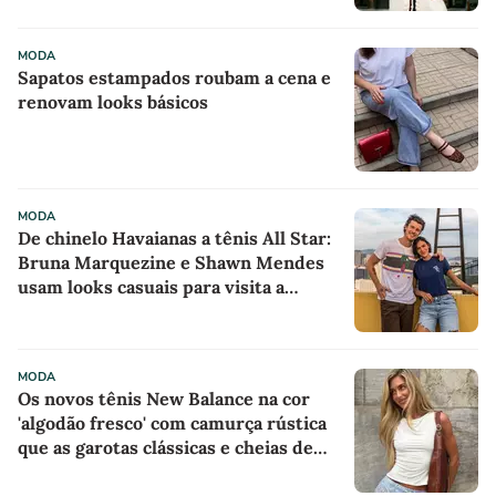
'camisola do Frajola'
MODA
Sapatos estampados roubam a cena e
renovam looks básicos
MODA
De chinelo Havaianas a tênis All Star:
Bruna Marquezine e Shawn Mendes
usam looks casuais para visita a
projeto sociocultural
MODA
Os novos tênis New Balance na cor
'algodão fresco' com camurça rústica
que as garotas clássicas e cheias de
estilo estão usando em dias de sol no