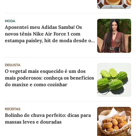
MODA
Aposentei meu Adidas Samba! Os
novos tênis Nike Air Force 1 com
estampa paisley, hit de moda desde os
anos 70, deram o toque de luxo e
rejuvenesceram os meus looks boho
chic
DEGUSTA
O vegetal mais esquecido é um dos
mais poderosos: conheça os benefícios
do maxixe e como cozinhar
RECEITAS
Bolinho de chuva perfeito: dicas para
massas leves e douradas