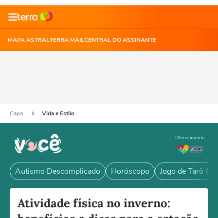
MAPA ASTRAL
TERRA MAIL
CENTRAL DO ASSINANTE
Capa
Vida e Estilo
Oferecimento
Autismo Descomplicado
Horóscopo
Jogo de Tarô Grá
Atividade física no inverno: