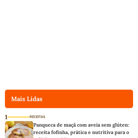
Mais Lidas
1
RECEITAS
Panqueca de maçã com aveia sem glúten:
receita fofinha, prática e nutritiva para o