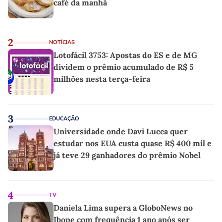
café da manhã
2
NOTÍCIAS
Lotofácil 3753: Apostas do ES e de MG
dividem o prêmio acumulado de R$ 5
milhões nesta terça-feira
3
EDUCAÇÃO
Universidade onde Davi Lucca quer
estudar nos EUA custa quase R$ 400 mil e
já teve 29 ganhadores do prêmio Nobel
4
TV
Daniela Lima supera a GloboNews no
Ibope com frequência 1 ano após ser