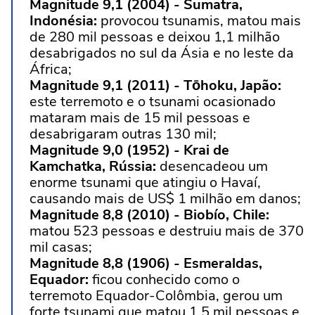
Magnitude 9,1 (2004) - Sumatra,
Indonésia:
provocou tsunamis, matou mais
de 280 mil pessoas e deixou 1,1 milhão
desabrigados no sul da Ásia e no leste da
África;
Magnitude 9,1 (2011) - Tōhoku, Japão:
este terremoto e o tsunami ocasionado
mataram mais de 15 mil pessoas e
desabrigaram outras 130 mil;
Magnitude 9,0 (1952) - Krai de
Kamchatka, Rússia:
desencadeou um
enorme tsunami que atingiu o Havaí,
causando mais de US$ 1 milhão em danos;
Magnitude 8,8 (2010) - Biobío, Chile:
matou 523 pessoas e destruiu mais de 370
mil casas;
Magnitude 8,8 (1906) - Esmeraldas,
Equador:
ficou conhecido como o
terremoto Equador-Colômbia, gerou um
forte tsunami que matou 1,5 mil pessoas e