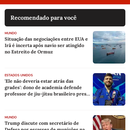
Recomendado para você
MUNDO
Situação das negociações entre EUA e
Irã é incerta após navio ser atingido
no Estreito de Ormuz
ESTADOS UNIDOS
'Ele não deveria estar atrás das
grades': dono de academia defende
professor de jiu-jítsu brasileiro preso
pelo ICE
MUNDO
Trump discute com secretário de
Defesa por escassez de munições na