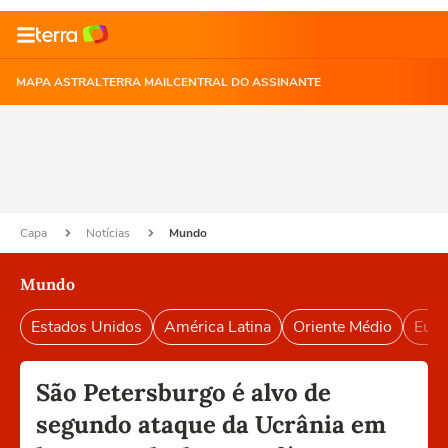
MAPA ASTRAL
TERRA MAIL
CENTRAL DO ASSINANTE
Capa
Notícias
Mundo
Mundo
Estados Unidos
América Latina
Oriente Médio
Euro
São Petersburgo é alvo de
segundo ataque da Ucrânia em