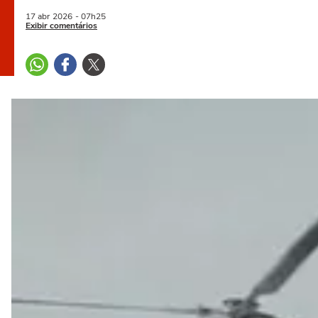
17 abr
2026
- 07h25
Exibir comentários