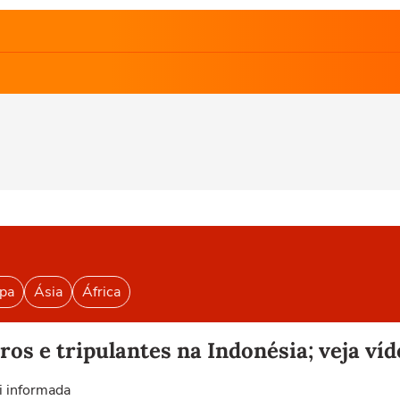
pa
Ásia
África
os e tripulantes na Indonésia; veja víd
i informada