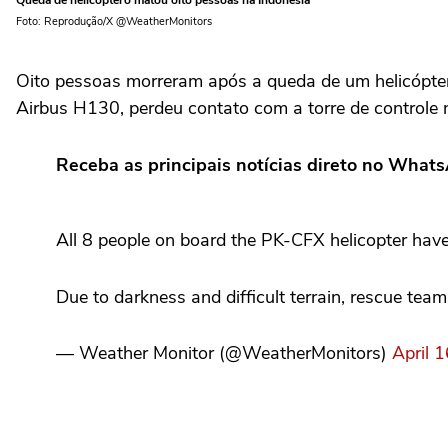
Foto: Reprodução/X @WeatherMonitors
Oito pessoas morreram após a queda de um helicóptero
Airbus H130, perdeu contato com a torre de controle 
Receba as principais notícias direto no What
All 8 people on board the PK-CFX helicopter have
Due to darkness and difficult terrain, rescue te
— Weather Monitor (@WeatherMonitors)
April 