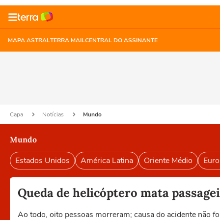
MAPA ASTRAL
TERRA MAIL
CENTRAL DO ASSINANTE
Capa
Notícias
Mundo
Mundo
Estados Unidos
América Latina
Oriente Médio
Euro
Queda de helicóptero mata passageir
Ao todo, oito pessoas morreram; causa do acidente não fo