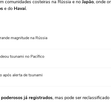
m comunidades costeiras na Rússia e no
Japão
, onde o
os
e do
Havaí
.
grande magnitude na Rússia
deou tsunami no Pacífico
o após alerta de tsunami
 poderosos já registrados
, mas pode ser reclassificad