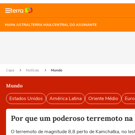
MAPA ASTRAL
TERRA MAIL
CENTRAL DO ASSINANTE
Capa
Notícias
Mundo
Mundo
Estados Unidos
América Latina
Oriente Médio
Euro
Por que um poderoso terremoto na R
O terremoto de magnitude 8,8 perto de Kamchatka, no leste