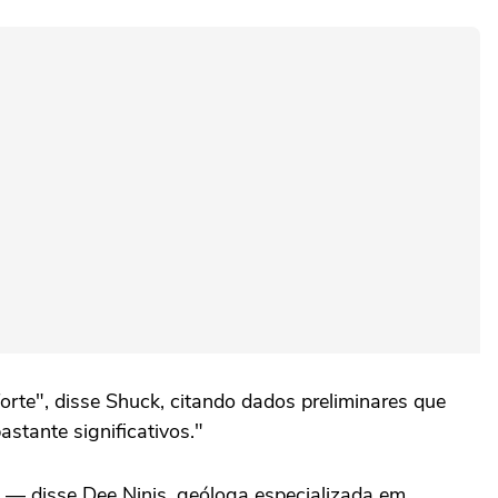
rte", disse Shuck, citando dados preliminares que
stante significativos."
 — disse Dee Ninis, geóloga especializada em