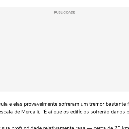
PUBLICIDADE
la e elas provavelmente sofreram um tremor bastante fo
la de Mercalli. "É aí que os edifícios sofrerão danos ba
r sua profundidade relativamente rasa — cerca de 20 km