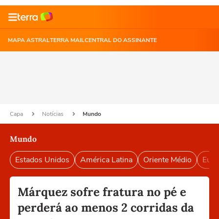
MAPA ASTRAL
TERRA MAIL
CENTRAL DO ASSINANTE
Capa
Notícias
Mundo
Mundo
Estados Unidos
América Latina
Oriente Médio
Euro
Márquez sofre fratura no pé e
perderá ao menos 2 corridas da