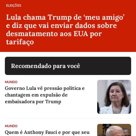
ELEIÇÕES
Lula chama Trump de ‘meu amigo’
e diz que vai enviar dados sobre
desmatamento aos EUA por
tarifaço
Recomendado para você
MUNDO
Governo Lula vê pressão política e
chantagem em expulsão de
embaixadora por Trump
MUNDO
Quem é Anthony Fauci e por que seu