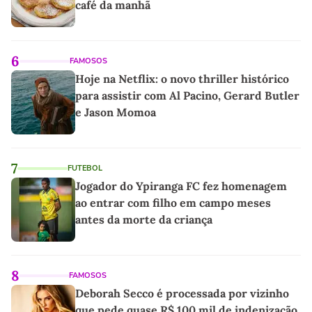
café da manhã
6
FAMOSOS
Hoje na Netflix: o novo thriller histórico
para assistir com Al Pacino, Gerard Butler
e Jason Momoa
7
FUTEBOL
Jogador do Ypiranga FC fez homenagem
ao entrar com filho em campo meses
antes da morte da criança
8
FAMOSOS
Deborah Secco é processada por vizinho
que pede quase R$ 100 mil de indenização