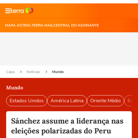
MAPA ASTRAL
TERRA MAIL
CENTRAL DO ASSINANTE
Capa
Notícias
Mundo
Mundo
Estados Unidos
América Latina
Oriente Médio
Euro
Sánchez assume a liderança nas
eleições polarizadas do Peru