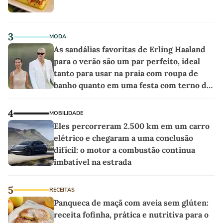
3
MODA
As sandálias favoritas de Erling Haaland
para o verão são um par perfeito, ideal
tanto para usar na praia com roupa de
banho quanto em uma festa com terno de
linho
4
MOBILIDADE
Eles percorreram 2.500 km em um carro
elétrico e chegaram a uma conclusão
difícil: o motor a combustão continua
imbatível na estrada
5
RECEITAS
Panqueca de maçã com aveia sem glúten:
receita fofinha, prática e nutritiva para o